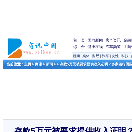
首 页
|
国内新闻
|
房产资讯
|
金融
综 合
|
健康在线
|
汽车频道
|
工商
新闻
|
娱体
|
财经
|
汽车
|
女性
|
科技
|
当前位置：
主页
>
商讯
>
新闻
> > 存款5万元被要求提供收入证明？多家银行回
存款5万元被要求提供收入证明