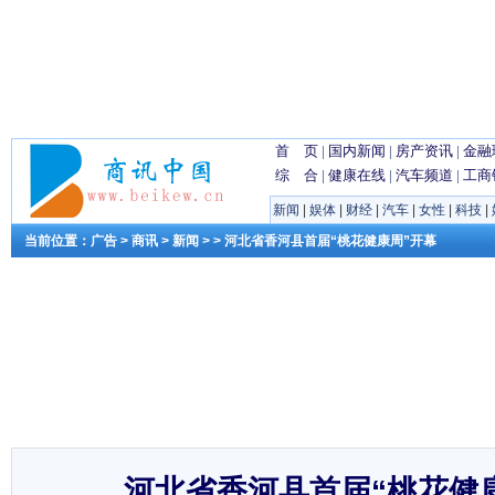
首 页
|
国内新闻
|
房产资讯
|
金融
综 合
|
健康在线
|
汽车频道
|
工商
新闻
|
娱体
|
财经
|
汽车
|
女性
|
科技
|
当前位置：
广告
>
商讯
>
新闻
> > 河北省香河县首届“桃花健康周”开幕
河北省香河县首届“桃花健