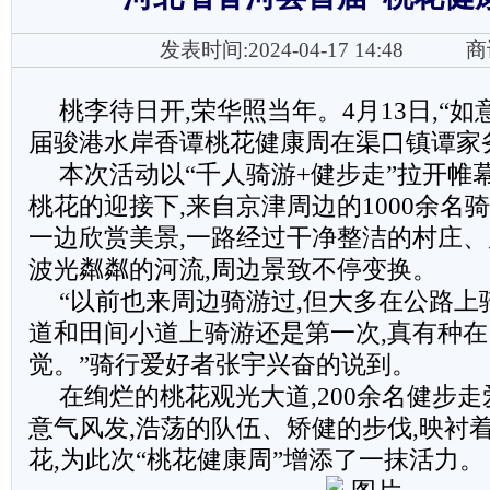
发表时间:2024-04-17 14:48
商
桃李待日开,荣华照当年。4月13日,“如
届骏港水岸香谭桃花健康周在渠口镇谭家
本次活动以“千人骑游+健步走”拉开帷
桃花的迎接下,来自京津周边的1000余名
一边欣赏美景,一路经过干净整洁的村庄
波光粼粼的河流,周边景致不停变换。
“以前也来周边骑游过,但大多在公路上
道和田间小道上骑游还是第一次,真有种在
觉。”骑行爱好者张宇兴奋的说到。
在绚烂的桃花观光大道,200余名健步
意气风发,浩荡的队伍、矫健的步伐,映衬
花,为此次“桃花健康周”增添了一抹活力。