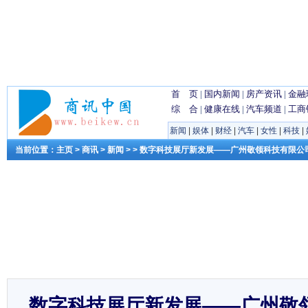
首 页
|
国内新闻
|
房产资讯
|
金融
综 合
|
健康在线
|
汽车频道
|
工商
新闻
|
娱体
|
财经
|
汽车
|
女性
|
科技
|
当前位置：
主页
>
商讯
>
新闻
> > 数字科技展厅新发展——广州敬领科技有限公
数字科技展厅新发展——广州敬