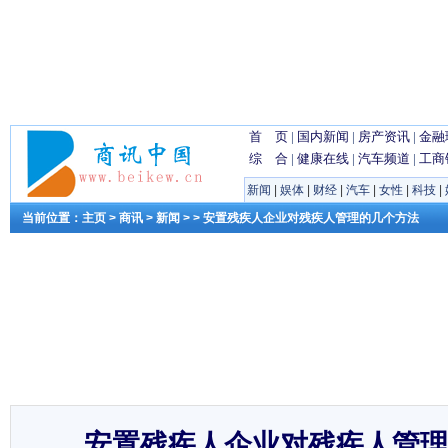
首 页
|
国内新闻
|
房产资讯
|
金融
综 合
|
健康在线
|
汽车频道
|
工商
新闻
|
娱体
|
财经
|
汽车
|
女性
|
科技
|
当前位置：
主页
>
商讯
>
新闻
> > 安置残疾人企业对残疾人管理的几个方法
安置残疾人企业对残疾人管理